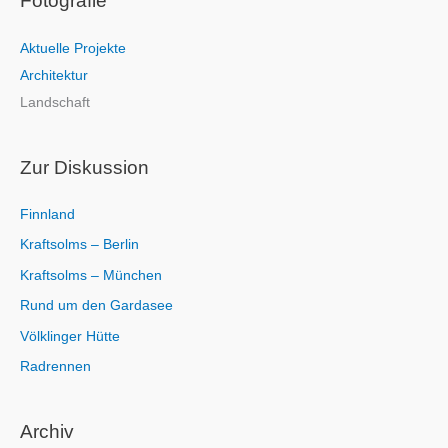
Fotografie
h
e
Aktuelle Projekte
n
Architektur
n
Landschaft
a
c
h
Zur Diskussion
:
Finnland
Kraftsolms – Berlin
Kraftsolms – München
Rund um den Gardasee
Völklinger Hütte
Radrennen
Archiv