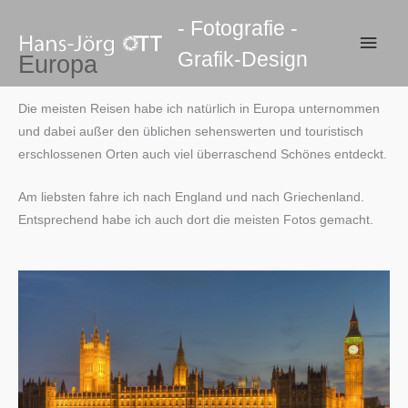
Zum
- Fotografie -
Inhalt
Haup
Grafik-Design
springen
Europa
Die meisten Reisen habe ich natürlich in Europa unternommen
und dabei außer den üblichen sehenswerten und touristisch
erschlossenen Orten auch viel überraschend Schönes entdeckt.
Am liebsten fahre ich nach England und nach Griechenland.
Entsprechend habe ich auch dort die meisten Fotos gemacht.