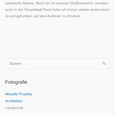
zahlreiche Motive. Nicht nur im warmen Südfrankreich, sondern
auch in der Hauptstadt Paris habe ich immer wieder einen einen
Grund gefunden, auf den Auslöser zu drücken.
S
u
c
Fotografie
h
e
Aktuelle Projekte
n
Architektur
n
Landschaft
a