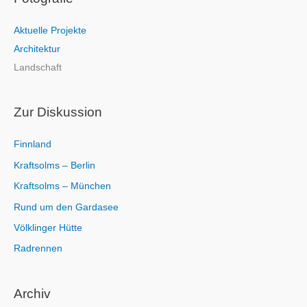
e
Aktuelle Projekte
n
Architektur
n
Landschaft
a
c
h
Zur Diskussion
:
Finnland
Kraftsolms – Berlin
Kraftsolms – München
Rund um den Gardasee
Völklinger Hütte
Radrennen
Archiv