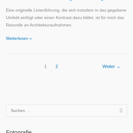
Eine originelle Linienführung, die sich trotzdem in das gegebene
Umfeld einfügt oder einen Kontrast dazu bildet, ist für mich das
Reizvolle an Architekturaufnahmen.
Architektur
Weiterlesen »
1
2
Weiter
→
S
u
c
Fotografie
h