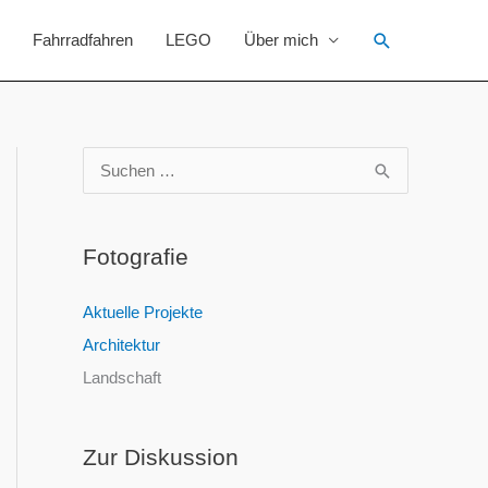
Suchen
Fahrradfahren
LEGO
Über mich
S
u
c
Fotografie
h
e
Aktuelle Projekte
n
Architektur
n
Landschaft
a
c
Zur Diskussion
h