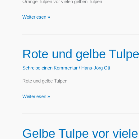
Orange Tulpen vor vielen gelben Tulpen
Orange
Weiterlesen »
Tulpen
vor
vielen
Rote und gelbe Tulp
gelben
Tulpen
Schreibe einen Kommentar
/
Hans-Jörg Ott
Rote und gelbe Tulpen
Rote
Weiterlesen »
und
gelbe
Tulpen
Gelbe Tulpe vor viele