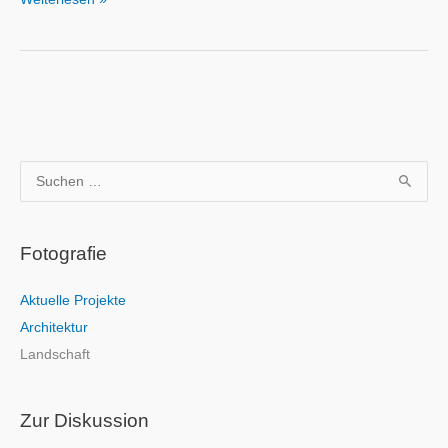
S
u
c
Fotografie
h
e
Aktuelle Projekte
n
Architektur
n
Landschaft
a
c
h
Zur Diskussion
: