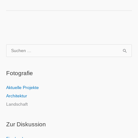
S
u
c
Fotografie
h
e
Aktuelle Projekte
n
Architektur
n
Landschaft
a
c
h
Zur Diskussion
: