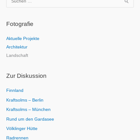
u
c
Fotografie
h
e
Aktuelle Projekte
n
Architektur
n
Landschaft
a
c
h
Zur Diskussion
:
Finnland
Kraftsolms – Berlin
Kraftsolms – München
Rund um den Gardasee
Völklinger Hütte
Radrennen