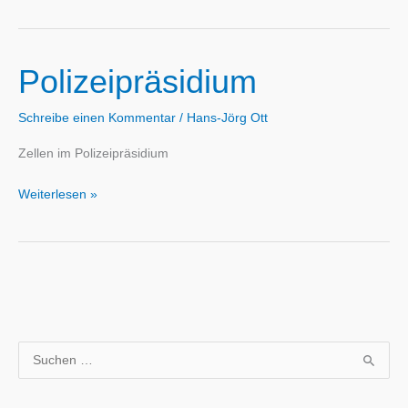
Polizeipräsidium
Schreibe einen Kommentar
/
Hans-Jörg Ott
Zellen im Polizeipräsidium
Polizeipräsidium
Weiterlesen »
S
u
c