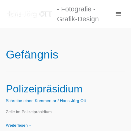
Zum
- Fotografie -
Inhalt
Haup
Grafik-Design
springen
Gefängnis
Polizeipräsidium
Schreibe einen Kommentar
/
Hans-Jörg Ott
Zelle im Polizeipräsidium
Polizeipräsidium
Weiterlesen »