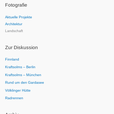
Fotografie
h
e
Aktuelle Projekte
n
Architektur
n
Landschaft
a
c
h
Zur Diskussion
:
Finnland
Kraftsolms – Berlin
Kraftsolms – München
Rund um den Gardasee
Völklinger Hütte
Radrennen