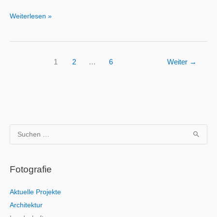
Weiterlesen »
1
2
…
6
Weiter
→
S
u
c
Fotografie
h
e
Aktuelle Projekte
n
Architektur
n