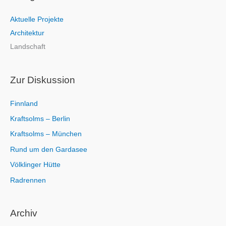
e
Aktuelle Projekte
n
Architektur
n
Landschaft
a
c
h
Zur Diskussion
:
Finnland
Kraftsolms – Berlin
Kraftsolms – München
Rund um den Gardasee
Völklinger Hütte
Radrennen
Archiv