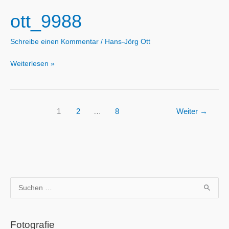
Kirchlichen
ott_9988
Hochschule,
Wuppertal
Schreibe einen Kommentar
/
Hans-Jörg Ott
ott_9988
Weiterlesen »
1
2
…
8
Weiter
→
S
u
c
Fotografie
h