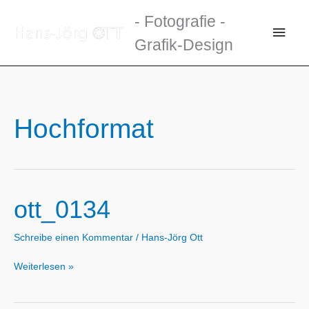
Zum
- Fotografie -
Inhalt
Haup
Grafik-Design
springen
Hochformat
ott_0134
Schreibe einen Kommentar
/
Hans-Jörg Ott
ott_0134
Weiterlesen »