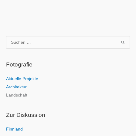
S
u
c
Fotografie
h
e
Aktuelle Projekte
n
Architektur
n
Landschaft
a
c
h
Zur Diskussion
:
Finnland