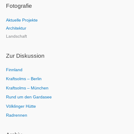
Fotografie
h
e
Aktuelle Projekte
n
Architektur
n
Landschaft
a
c
h
Zur Diskussion
:
Finnland
Kraftsolms – Berlin
Kraftsolms – München
Rund um den Gardasee
Völklinger Hütte
Radrennen