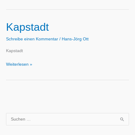
–
Tafelberg
Kapstadt
Schreibe einen Kommentar
/
Hans-Jörg Ott
Kapstadt
Kapstadt
Weiterlesen »
S
u
c