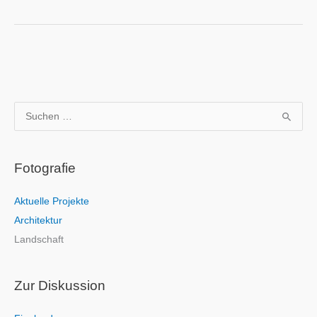
S
u
c
Fotografie
h
e
Aktuelle Projekte
n
Architektur
n
Landschaft
a
c
h
Zur Diskussion
: