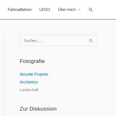
Suchen
Fahrradfahren
LEGO
Über mich
S
u
c
Fotografie
h
e
Aktuelle Projekte
n
Architektur
n
Landschaft
a
c
Zur Diskussion
h