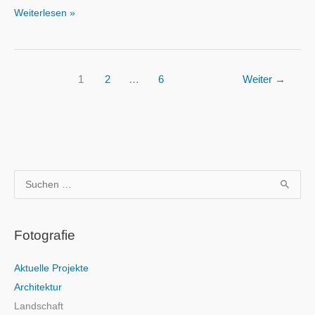
Polizeipräsidium
Weiterlesen »
1
2
…
6
Weiter
→
S
u
c
Fotografie
h
e
Aktuelle Projekte
n
Architektur
n
Landschaft
a