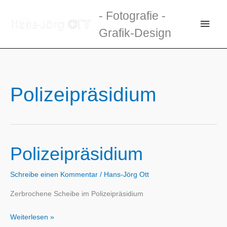
Zum
- Fotografie -
Inhalt
Haup
Grafik-Design
springen
Polizeipräsidium
Polizeipräsidium
Schreibe einen Kommentar
/
Hans-Jörg Ott
Zerbrochene Scheibe im Polizeipräsidium
Polizeipräsidium
Weiterlesen »