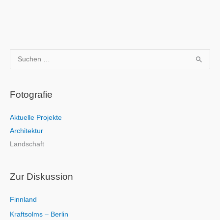
S
u
c
Fotografie
h
e
Aktuelle Projekte
n
Architektur
n
Landschaft
a
c
h
Zur Diskussion
:
Finnland
Kraftsolms – Berlin