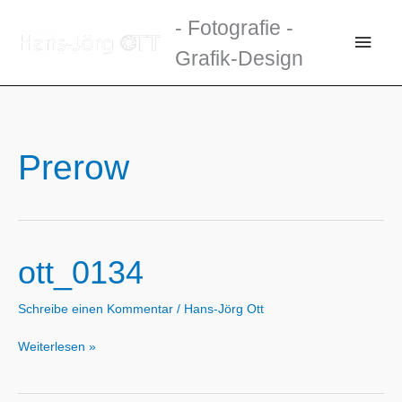
Zum
- Fotografie -
Inhalt
Haup
Grafik-Design
springen
Prerow
ott_0134
Schreibe einen Kommentar
/
Hans-Jörg Ott
ott_0134
Weiterlesen »