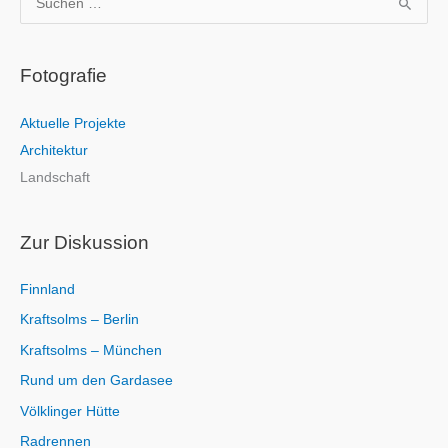
u
c
Fotografie
h
e
Aktuelle Projekte
n
Architektur
n
Landschaft
a
c
h
Zur Diskussion
:
Finnland
Kraftsolms – Berlin
Kraftsolms – München
Rund um den Gardasee
Völklinger Hütte
Radrennen