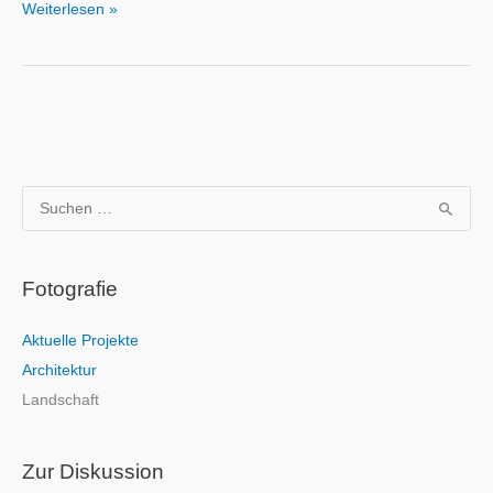
Weiterlesen »
S
u
c
Fotografie
h
e
Aktuelle Projekte
n
Architektur
n
Landschaft
a
c
h
Zur Diskussion