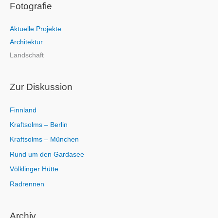
Fotografie
h
e
Aktuelle Projekte
n
Architektur
n
Landschaft
a
c
h
Zur Diskussion
:
Finnland
Kraftsolms – Berlin
Kraftsolms – München
Rund um den Gardasee
Völklinger Hütte
Radrennen
Archiv