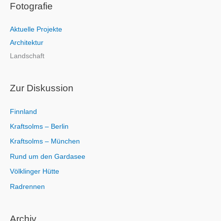
Fotografie
h
e
Aktuelle Projekte
n
Architektur
n
Landschaft
a
c
h
Zur Diskussion
:
Finnland
Kraftsolms – Berlin
Kraftsolms – München
Rund um den Gardasee
Völklinger Hütte
Radrennen
Archiv