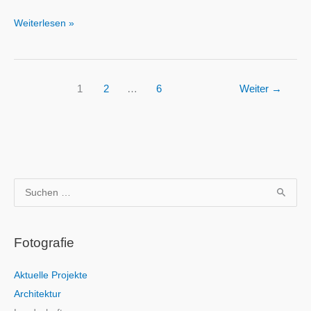
Weiterlesen »
1
2
…
6
Weiter
→
S
u
c
Fotografie
h
e
Aktuelle Projekte
n
Architektur
n