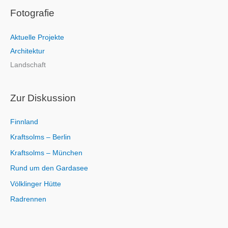
Fotografie
h
e
Aktuelle Projekte
n
Architektur
n
Landschaft
a
c
h
Zur Diskussion
:
Finnland
Kraftsolms – Berlin
Kraftsolms – München
Rund um den Gardasee
Völklinger Hütte
Radrennen