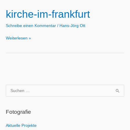
kirche-im-frankfurt
Schreibe einen Kommentar
/
Hans-Jörg Ott
kirche-
Weiterlesen »
im-
frankfurt
S
u
c
Fotografie
h
e
Aktuelle Projekte
n