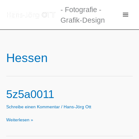
Zum
- Fotografie -
Inhalt
Haup
Grafik-Design
springen
Hessen
5z5a0011
Schreibe einen Kommentar
/
Hans-Jörg Ott
5z5a0011
Weiterlesen »