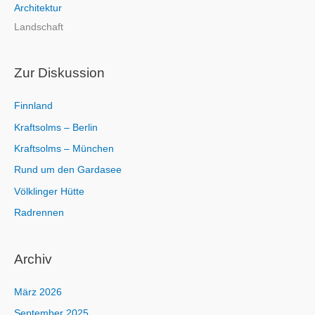
Architektur
n
Landschaft
a
c
h
Zur Diskussion
:
Finnland
Kraftsolms – Berlin
Kraftsolms – München
Rund um den Gardasee
Völklinger Hütte
Radrennen
Archiv
März 2026
September 2025