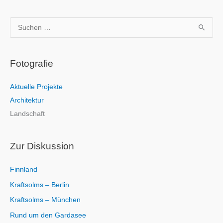
S
u
c
Fotografie
h
e
Aktuelle Projekte
n
Architektur
n
Landschaft
a
c
h
Zur Diskussion
:
Finnland
Kraftsolms – Berlin
Kraftsolms – München
Rund um den Gardasee