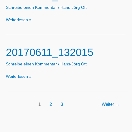
Schreibe einen Kommentar
/
Hans-Jörg Ott
20170611_101311
Weiterlesen »
20170611_132015
Schreibe einen Kommentar
/
Hans-Jörg Ott
20170611_132015
Weiterlesen »
1
2
3
Weiter
→