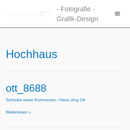
Zum
- Fotografie -
Inhalt
Haup
Grafik-Design
springen
Hochhaus
ott_8688
Schreibe einen Kommentar
/
Hans-Jörg Ott
ott_8688
Weiterlesen »