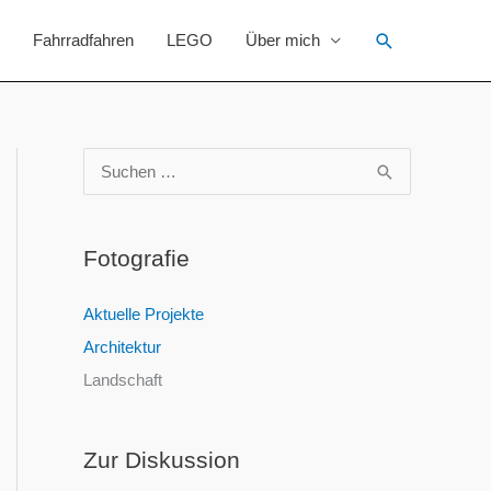
Suchen
Fahrradfahren
LEGO
Über mich
S
u
c
Fotografie
h
e
Aktuelle Projekte
n
Architektur
n
Landschaft
a
c
Zur Diskussion
h