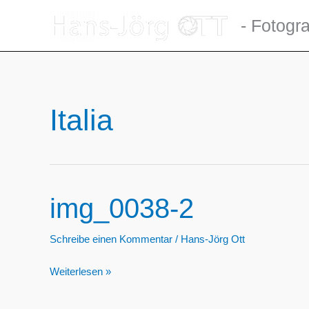
Zum
- Fotogra
Inhalt
springen
Italia
img_0038-2
Schreibe einen Kommentar
/
Hans-Jörg Ott
img_0038-
Weiterlesen »
2