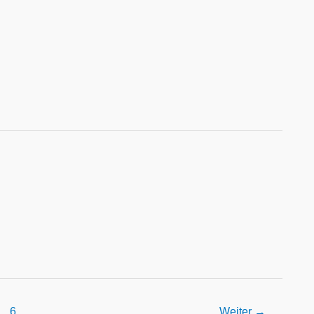
6
Weiter
→