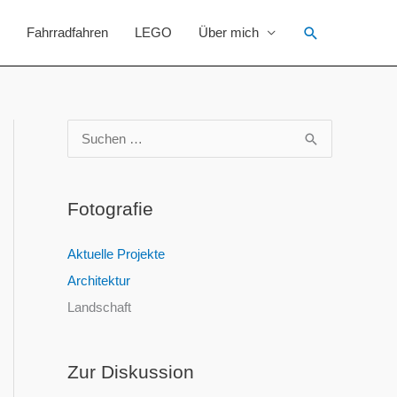
Suchen
Fahrradfahren
LEGO
Über mich
S
u
c
Fotografie
h
e
Aktuelle Projekte
n
Architektur
n
Landschaft
a
c
Zur Diskussion
h