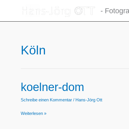
Zum
- Fotogra
Inhalt
springen
Köln
koelner-dom
Schreibe einen Kommentar
/
Hans-Jörg Ott
koelner-
Weiterlesen »
dom