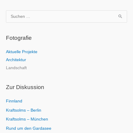
S
u
c
Fotografie
h
e
Aktuelle Projekte
n
Architektur
n
Landschaft
a
c
h
Zur Diskussion
:
Finnland
Kraftsolms – Berlin
Kraftsolms – München
Rund um den Gardasee