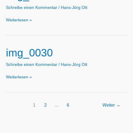
Schreibe einen Kommentar
/
Hans-Jörg Ott
img_0011
Weiterlesen »
img_0030
Schreibe einen Kommentar
/
Hans-Jörg Ott
img_0030
Weiterlesen »
1
2
…
6
Weiter
→