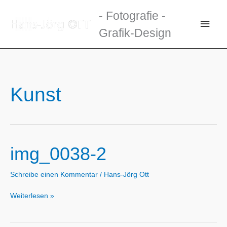
Zum
- Fotografie -
Inhalt
Haup
Grafik-Design
springen
Kunst
img_0038-2
Schreibe einen Kommentar
/
Hans-Jörg Ott
img_0038-
Weiterlesen »
2