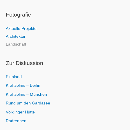
c
Fotografie
h
e
Aktuelle Projekte
n
Architektur
n
Landschaft
a
c
h
Zur Diskussion
:
Finnland
Kraftsolms – Berlin
Kraftsolms – München
Rund um den Gardasee
Völklinger Hütte
Radrennen