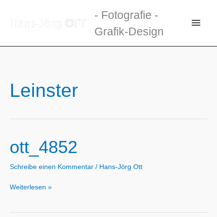
Zum
- Fotografie -
Inhalt
Haup
Grafik-Design
springen
Leinster
ott_4852
Schreibe einen Kommentar
/
Hans-Jörg Ott
ott_4852
Weiterlesen »