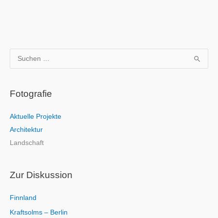
S
u
c
Fotografie
h
e
Aktuelle Projekte
n
Architektur
n
Landschaft
a
c
h
Zur Diskussion
:
Finnland
Kraftsolms – Berlin