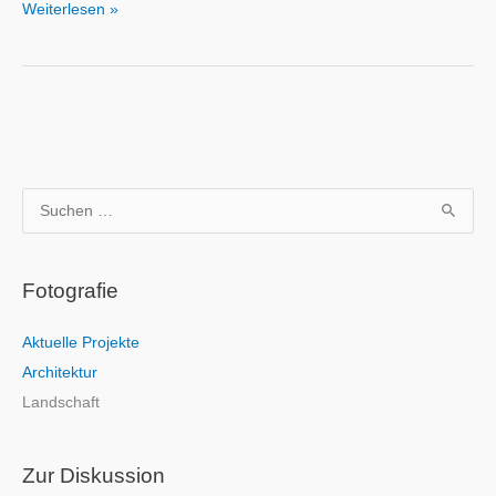
Weiterlesen »
S
u
c
Fotografie
h
e
Aktuelle Projekte
n
Architektur
n
Landschaft
a
c
h
Zur Diskussion