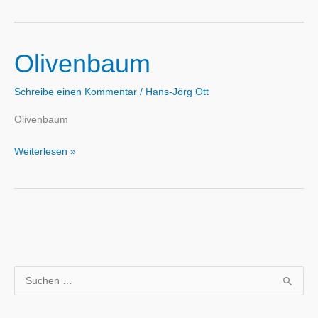
Olivenbaum
Schreibe einen Kommentar
/
Hans-Jörg Ott
Olivenbaum
Olivenbaum
Weiterlesen »
S
u
c