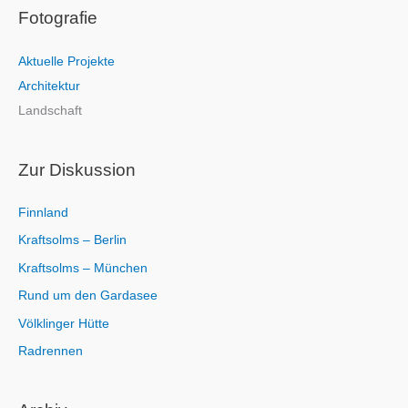
Fotografie
h
e
Aktuelle Projekte
n
Architektur
n
Landschaft
a
c
h
Zur Diskussion
:
Finnland
Kraftsolms – Berlin
Kraftsolms – München
Rund um den Gardasee
Völklinger Hütte
Radrennen