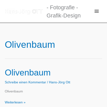
Zum
- Fotografie -
Inhalt
Haup
Grafik-Design
springen
Olivenbaum
Olivenbaum
Schreibe einen Kommentar
/
Hans-Jörg Ott
Olivenbaum
Olivenbaum
Weiterlesen »