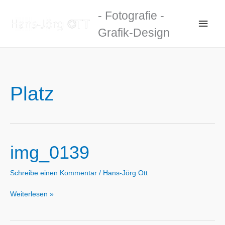
Zum
- Fotografie -
Inhalt
Haup
Grafik-Design
springen
Platz
img_0139
Schreibe einen Kommentar
/
Hans-Jörg Ott
img_0139
Weiterlesen »