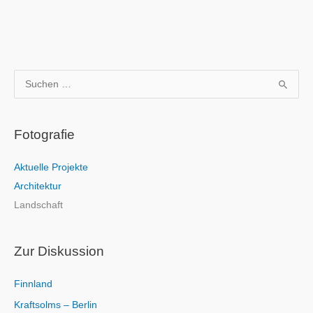
S
u
c
Fotografie
h
e
Aktuelle Projekte
n
Architektur
n
Landschaft
a
c
h
Zur Diskussion
:
Finnland
Kraftsolms – Berlin