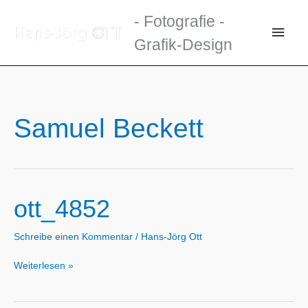
Zum
- Fotografie -
Inhalt
Haup
Grafik-Design
springen
Samuel Beckett
ott_4852
Schreibe einen Kommentar
/
Hans-Jörg Ott
ott_4852
Weiterlesen »