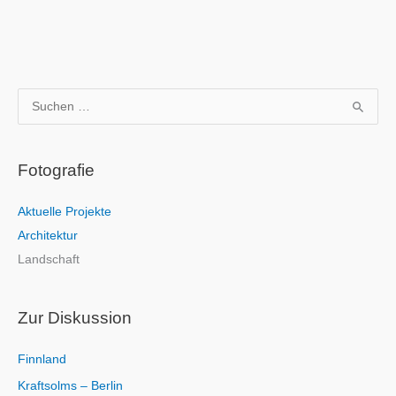
S
u
c
Fotografie
h
e
Aktuelle Projekte
n
Architektur
n
Landschaft
a
c
h
Zur Diskussion
:
Finnland
Kraftsolms – Berlin