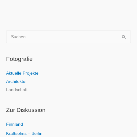
S
u
c
Fotografie
h
e
Aktuelle Projekte
n
Architektur
n
Landschaft
a
c
h
Zur Diskussion
:
Finnland
Kraftsolms – Berlin