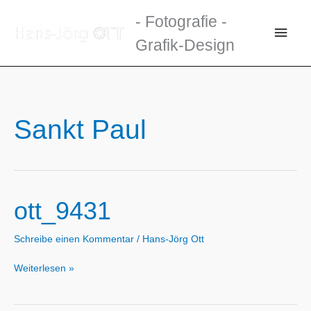
Zum
- Fotografie -
Inhalt
Haup
Grafik-Design
springen
Sankt Paul
ott_9431
Schreibe einen Kommentar
/
Hans-Jörg Ott
ott_9431
Weiterlesen »