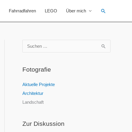
Suchen
Fahrradfahren
LEGO
Über mich
S
u
c
Fotografie
h
e
Aktuelle Projekte
n
Architektur
n
Landschaft
a
c
Zur Diskussion
h