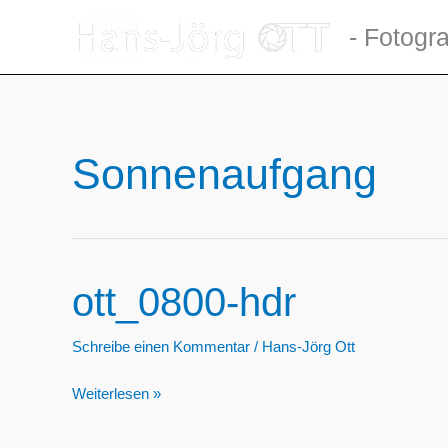
Zum
- Fotogra
Inhalt
springen
Sonnenaufgang
ott_0800-hdr
Schreibe einen Kommentar
/
Hans-Jörg Ott
ott_0800-
Weiterlesen »
hdr