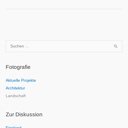
Tulip
Stairs
S
u
c
Fotografie
h
e
Aktuelle Projekte
n
Architektur
n
Landschaft
a
c
h
Zur Diskussion
:
Finnland