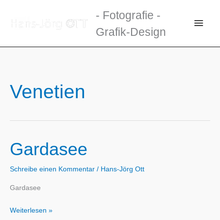
Zum
- Fotografie -
Inhalt
Haup
Grafik-Design
springen
Venetien
Gardasee
Schreibe einen Kommentar
/
Hans-Jörg Ott
Gardasee
Gardasee
Weiterlesen »