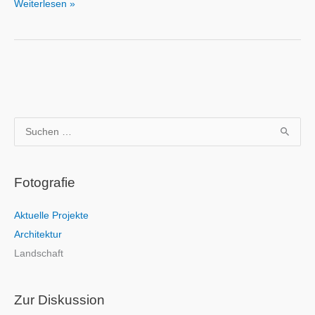
Weiterlesen »
S
u
c
Fotografie
h
e
Aktuelle Projekte
n
Architektur
n
Landschaft
a
c
h
Zur Diskussion