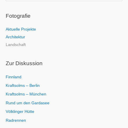
u
c
Fotografie
h
e
Aktuelle Projekte
n
Architektur
n
Landschaft
a
c
h
Zur Diskussion
:
Finnland
Kraftsolms – Berlin
Kraftsolms – München
Rund um den Gardasee
Völklinger Hütte
Radrennen