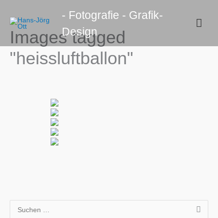
Zum
- Fotografie - Grafik-
Inhalt
Hau
Design
springen
Images tagged
"heissluftballon"
S