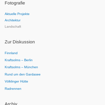
Fotografie
h
e
Aktuelle Projekte
n
Architektur
n
Landschaft
a
c
h
Zur Diskussion
:
Finnland
Kraftsolms – Berlin
Kraftsolms – München
Rund um den Gardasee
Völklinger Hütte
Radrennen
Archiv