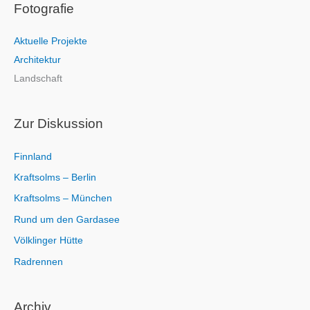
Fotografie
h
e
Aktuelle Projekte
n
Architektur
n
Landschaft
a
c
h
Zur Diskussion
:
Finnland
Kraftsolms – Berlin
Kraftsolms – München
Rund um den Gardasee
Völklinger Hütte
Radrennen
Archiv