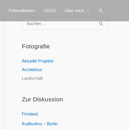
Suchen
Fahrradfahren
LEGO
Über mich
S
u
c
Fotografie
h
e
Aktuelle Projekte
n
Architektur
n
Landschaft
a
c
Zur Diskussion
h
:
Finnland
Kraftsolms – Berlin