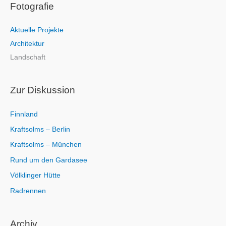
Fotografie
h
e
Aktuelle Projekte
n
Architektur
n
Landschaft
a
c
h
Zur Diskussion
:
Finnland
Kraftsolms – Berlin
Kraftsolms – München
Rund um den Gardasee
Völklinger Hütte
Radrennen
Archiv