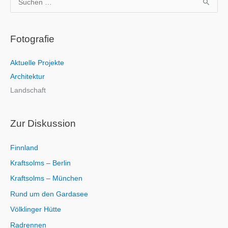
u
c
Fotografie
h
e
Aktuelle Projekte
n
Architektur
n
Landschaft
a
c
h
Zur Diskussion
:
Finnland
Kraftsolms – Berlin
Kraftsolms – München
Rund um den Gardasee
Völklinger Hütte
Radrennen