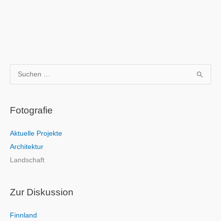
S
u
c
Fotografie
h
e
Aktuelle Projekte
n
Architektur
n
Landschaft
a
c
h
Zur Diskussion
:
Finnland