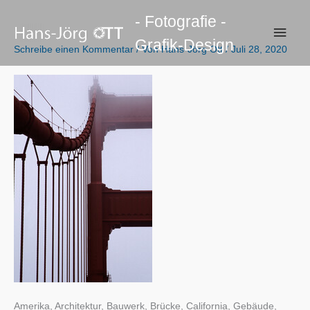
Zum
- Fotografie -
Inhalt
Haup
Grafik-Design
springen
Schreibe einen Kommentar
/ Von
Hans-Jörg Ott
/
Juli 28, 2020
Amerika, Architektur, Bauwerk, Brücke, California, Gebäude,