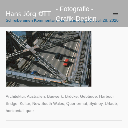
Zum
- Fotografie -
Inhalt
Haup
Grafik-Design
springen
Schreibe einen Kommentar
/ Von
Hans-Jörg Ott
/
Juli 28, 2020
Architektur, Australien, Bauwerk, Brücke, Gebäude, Harbour
Bridge, Kultur, New South Wales, Querformat, Sydney, Urlaub,
horizontal, quer