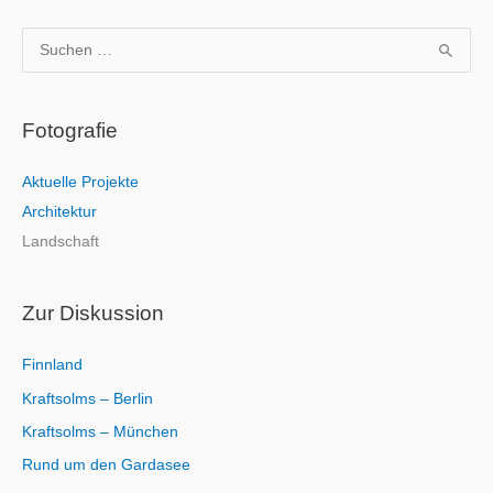
S
u
c
Fotografie
h
e
Aktuelle Projekte
n
Architektur
n
Landschaft
a
c
h
Zur Diskussion
:
Finnland
Kraftsolms – Berlin
Kraftsolms – München
Rund um den Gardasee